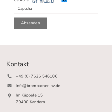
Captcha
Bitte
Absenden
geben
Sie
die
im
CAPTCHA
angezeigten
Kontakt
Zeichen
ein,
+49 (0) 7626 546106
um
zu
info@brombacher-hv.de
bestätigen,
Im Käppele 15
dass
79400 Kandern
Sie
ein